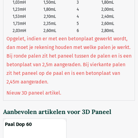
1,03mH
1,50mL
3
1,80mL
1,23mH
1,80mL
4
2,00mL
1,53mH
2,10mL
4
2,40mL
1,73mH
2,35mL
5
2,60mL
2,03mH
2,60mL
6
2,80mL
Opgelet, indien er met een betonplaat gewerkt wordt,
dan moet je rekening houden met welke palen je werkt.
Bij ronde palen zit het paneel tussen de palen en is een
betonplaat van 2,5m aangeraden. Bij vierkante palen
zit het paneel op de paal en is een betonplaat van
2,45m aangeraden.
Nieuw 3D paneel artikel.
Aanbevolen artikelen voor
3D Paneel
Paal Dop 60