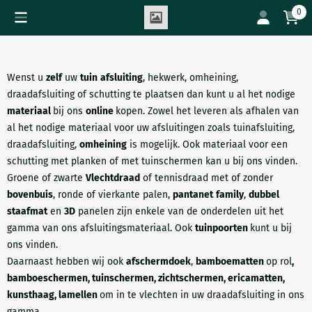
Cookievoorkeuren zijn beschikbaar. Kies instellingen of sta all
0
Wenst u
zelf
uw
tuin
afsluiting
, hekwerk, omheining,
draadafsluiting of schutting te plaatsen dan kunt u al het nodige
materiaal
bij ons
online
kopen. Zowel het leveren als afhalen van
al het nodige materiaal voor uw afsluitingen zoals tuinafsluiting,
draadafsluiting,
omheining
is mogelijk. Ook materiaal voor een
schutting met planken of met tuinschermen kan u bij ons vinden
.
Groene of zwarte
Vlechtdraad
of tennisdraad met of zonder
bovenbuis
, ronde of vierkante palen,
pantanet
family
,
dubbel
staafmat
en
3D
panelen zijn enkele van de onderdelen uit het
gamma van ons afsluitingsmateriaal. Ook
tuinpoorten
kunt u bij
ons vinden.
Daarnaast hebben wij ook
afschermdoek
,
bamboematten
op rol
,
bamboeschermen, tuinschermen, zichtschermen, ericamatten,
kunsthaag, lamellen
om in te vlechten in uw draadafsluiting in ons
gamma.