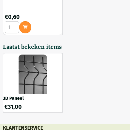
Prijs: 0,60
€0,60
Aantal kiezen voor Paal Dop 60
Laatst bekeken items
3D Paneel
€
31,00
KLANTENSERVICE