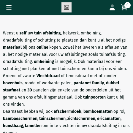
Cookievoorkeuren zijn beschikbaar. Kies instellingen of sta all
0
Wenst u
zelf
uw
tuin
afsluiting
, hekwerk, omheining,
draadafsluiting of schutting te plaatsen dan kunt u al het nodige
materiaal
bij ons
online
kopen. Zowel het leveren als afhalen van
al het nodige materiaal voor uw afsluitingen zoals tuinafsluiting,
draadafsluiting,
omheining
is mogelijk. Ook materiaal voor een
schutting met planken of met tuinschermen kan u bij ons vinden
.
Groene of zwarte
Vlechtdraad
of tennisdraad met of zonder
bovenbuis
, ronde of vierkante palen,
pantanet
family
,
dubbel
staafmat
en
3D
panelen zijn enkele van de onderdelen uit het
gamma van ons afsluitingsmateriaal. Ook
tuinpoorten
kunt u bij
ons vinden.
Daarnaast hebben wij ook
afschermdoek
,
bamboematten
op rol
,
bamboeschermen, tuinschermen, zichtschermen, ericamatten,
kunsthaag, lamellen
om in te vlechten in uw draadafsluiting in ons
gamma.