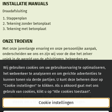
INSTALLATIE MANUALS
Draadafsluiting
Stappenplan
Tekening zonder betonplaat
Tekening met betonplaat
ONZE TROEVEN
Met onze jarenlange ervaring en onze persoonlijke aanpak,
onderscheiden we ons en zijn wij voor de doe het zelver
uniek in de wereld van de afsluitingen, hekwerken en
schuttingen.
Wij gebruiken cookies om uw gebruikservaring te optimaliseren,
Persoonlijk advies:
op maat gemaakte offertes
het webverkeer te analyseren en om gerichte advertenties te
volgens de wensen van de klant.
kunnen tonen via derde partijen. U kunt deze beheren door op
Snel en betrouwbaar:
Snelle levering en kwalitatieve
"Cookie instellingen" te klikken. Als u akkoord gaat met ons
producten.
gebruik van cookies, klikt u op "Alle cookies toestaan".
Nazorg en support:
Na uw aankoop zijn we er nog
steeds om u te helpen met eventuele vragen.
Cookie instellingen
© 2018 - 2025 AFSLUITINGSHOP.BE