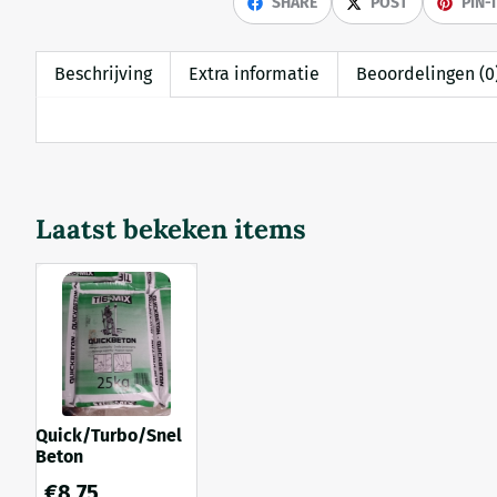
SHARE
POST
PIN-
Beschrijving
Extra informatie
Beoordelingen (0
Laatst bekeken items
Quick/Turbo/Snel
Beton
€
8,75