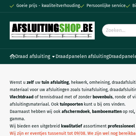
Cookievoorkeuren zijn beschikbaar. Kies instellingen of sta all
Goeie prijs - kwaliteitverhouding
Persoonlijke service
B
Zoeken
Draad afsluiting
Draadpanelen afsluiting
Draadpanel
Wenst u
zelf
uw
tuin
afsluiting
, hekwerk, omheining, draadafsluit
materiaal voor uw afsluitingen zoals tuinafsluiting, draadafsluiti
Vlechtdraad
of tennisdraad met of zonder
bovenbuis
, ronde of v
afsluitingsmateriaal. Ook
tuinpoorten
kunt u bij ons vinden.
Daarnaast hebben wij ook
afschermdoek
,
bamboematten
op rol
,
gamma.
Wij bieden een uitgebreid
kwalitatief
assortiment
professioneel
Wij zijn er eventjes tussenuit tot 09/08. We zijn wel nog bereikb