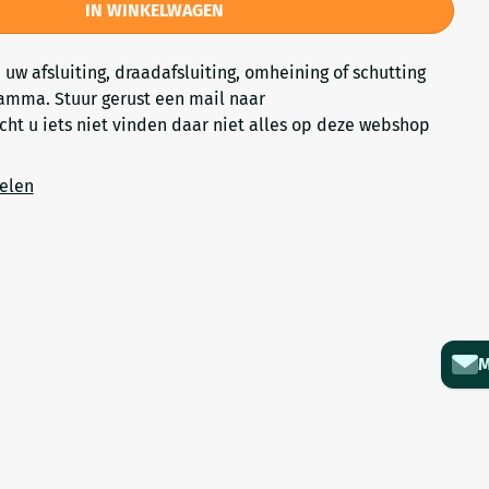
IN WINKELWAGEN
uw afsluiting, draadafsluiting, omheining of schutting
 gamma. Stuur gerust een mail naar
ht u iets niet vinden daar niet alles op deze webshop
delen
M