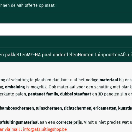
e cookies toe.
innen de 48h offerte op maat
en pakketten
ME-HA paal onderdelen
Houten tuinpoorten
Afslu
ing of schutting te plaatsen dan kunt u al het nodige
materiaal
bij on
ng,
omheining
is mogelijk. Ook materiaal voor een schutting met plan
ierkante palen,
pantanet
family
,
dubbel staafmat
en
3D
panelen zijn e
 bamboeschermen, tuinschermen, zichtschermen, ericamatten, kunsth
afsluitingsmateriaal
aan een
correcte prijs
. Vindt u niet precies wat 
aar via mail : info@afsluitingshop.be