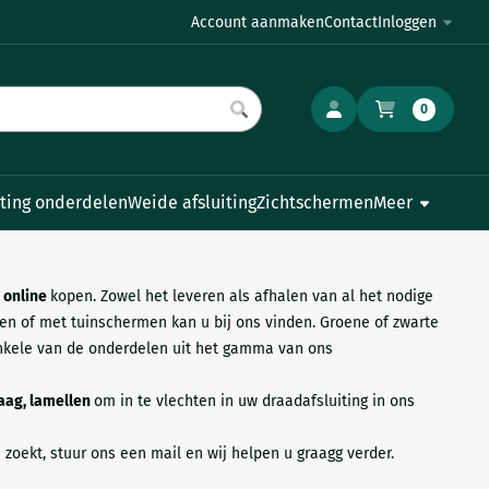
Account aanmaken
Contact
Inloggen
0
iting onderdelen
Weide afsluiting
Zichtschermen
Meer
s
online
kopen. Zowel het leveren als afhalen van al het nodige
ken of met tuinschermen kan u bij ons vinden
. Groene of zwarte
nkele van de onderdelen uit het gamma van ons
aag, lamellen
om in te vlechten in uw draadafsluiting in ons
u zoekt, stuur ons een mail en wij helpen u graagg verder.